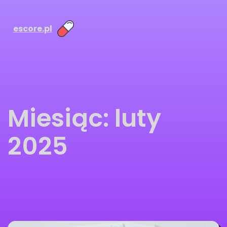
escore.pl
Miesiąc:
luty
2025