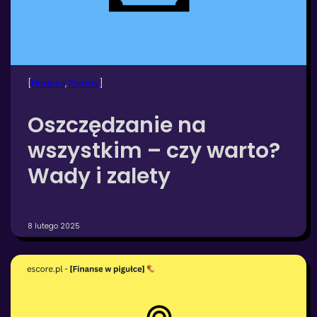
[
Finanse
, 
Porady
]
Oszczędzanie na
wszystkim – czy warto?
Wady i zalety
8 lutego 2025