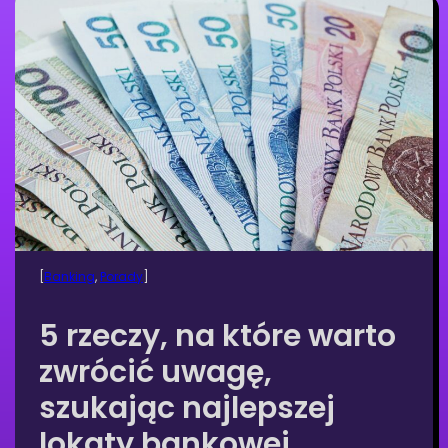
[
Banking
, 
Porady
]
5 rzeczy, na które warto
zwrócić uwagę,
szukając najlepszej
lokaty bankowej