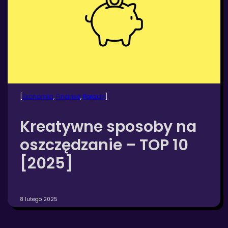
[
Ekonomia
, 
Finanse
, 
Porady
]
Kreatywne sposoby na
oszczędzanie – TOP 10
[2025]
8 lutego 2025