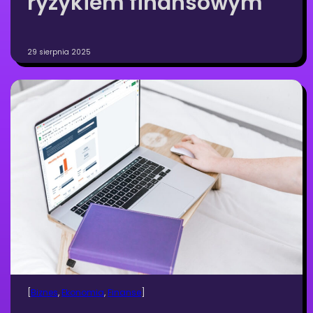
ryzykiem finansowym
29 sierpnia 2025
[
Biznes
, 
Ekonomia
, 
Finanse
]