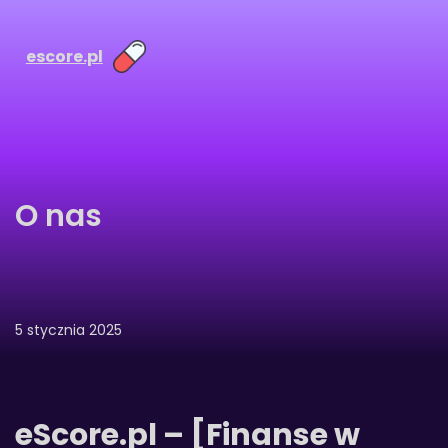
Przejdź
do
escore.pl
treści
O nas
5 stycznia 2025
eScore.pl – [Finanse w