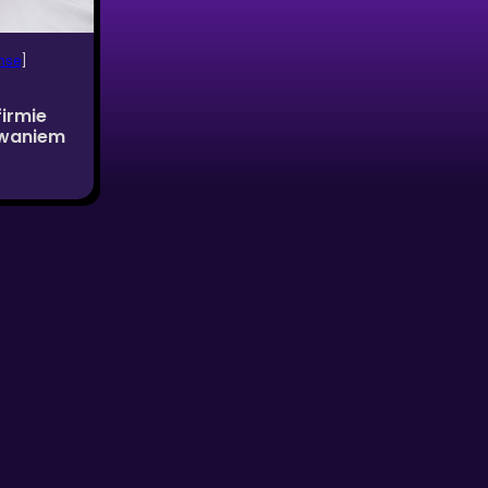
nse
]
irmie
zwaniem