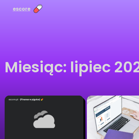
escore
Miesiąc:
lipiec 20