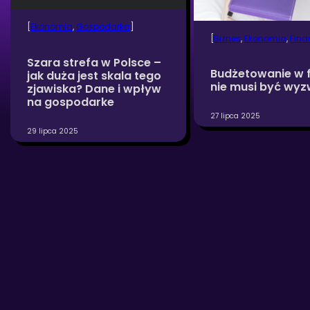
[
Ekonomia
, 
Gospodarka
]
[
Biznes
, 
Ekonomia
, 
Fina
Szara strefa w Polsce –
Budżetowanie w f
jak duża jest skala tego
nie musi być wy
zjawiska? Dane i wpływ
na gospodarke
27 lipca 2025
29 lipca 2025