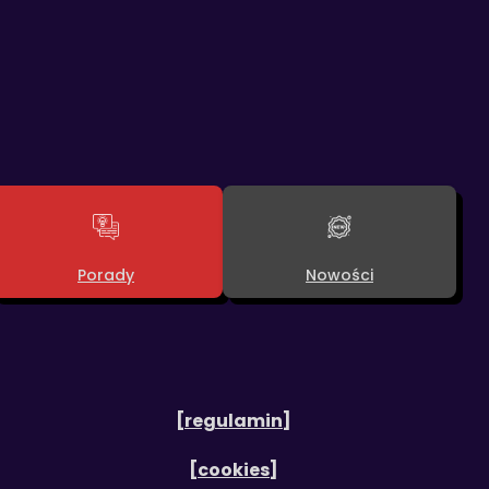
Porady
Nowości
[regulamin]
[cookies]