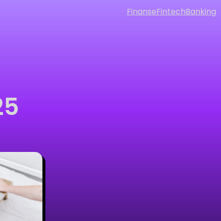
Finanse
Fintech
Banking
25