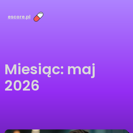
escore.pl
Miesiąc:
maj
2026