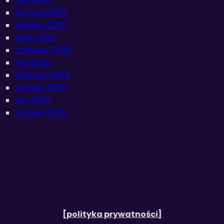
maj 2026
listopad 2025
sierpień 2025
lipiec 2025
czerwiec 2025
maj 2025
kwiecień 2025
marzec 2025
luty 2025
styczeń 2025
[polityka prywatności]